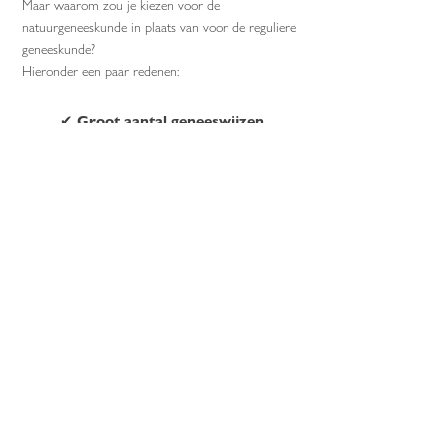
Maar waarom zou je kiezen voor de
natuurgeneeskunde in plaats van voor de reguliere
geneeskunde?
Hieronder een paar redenen:
✔ Groot aantal geneeswijzen
Wij beperken ons niet tot één manier van genezen.
Indien nodig werken we met een multidisciplinair
behandelteam. Daarbij spelen
Chinese
geneeskunde
,
acupunctuur
,
orthomoleculaire
geneeskunde
,
leefstijlgeneeskunde
en
homeopathie
een belangrijke rol: allemaal behandelvormen die je
in het reguliere ziekenhuis nauwelijks tegenkomt.
Kom je er met de reguliere geneeskunde dus niet
uit, dan biedt integraal
gezondheidscentrum Vita
Qualis Rotterdam
misschien wél uitkomst.
✔ Je lichaam in balans