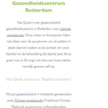
Gezondheidscentrum
Rotterdam
Vita Qualis is een gespecialiseerd
gezondheidscentrum in Rotterdam voor
integrale
geneeskunde
.
Onze artsen en therapeuten kijken
niet alleen naar de symptomen van de patiënt. In
plaats daarvan zoe
ken ze de oorzaak van jouw
klachten en de behandeling die daarbij past. Als je
goed voor je lijf zorgt, lost deze een hoop ziekten
namelijk gewoon z
elf op.
Vita Qualis staat voor
'Kwaliteit van leven'
Wij zijn gespecialiseerd in holistische geneeswijzen
zoals
Chinese geneeskunde
(Traditional Chinese
Medicine),
acupunctuur
,
orthomoleculaire