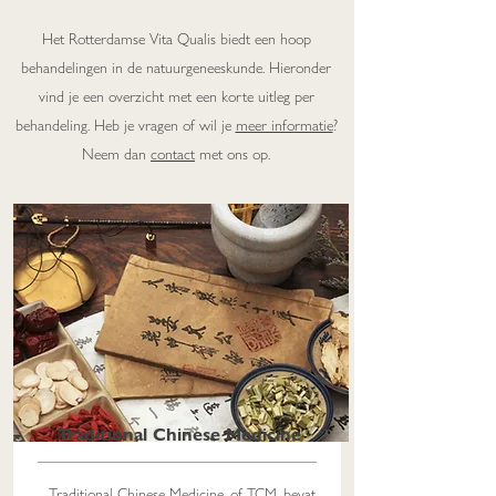
Het Rotterdamse Vita Qualis biedt een hoop
behandelingen in de natuurgeneeskunde. Hieronder
vind je een overzicht met een korte uitleg per
behandeling. Heb je vragen of wil je
meer informatie
?
Neem dan
contact
met ons op.
Traditional Chinese Medicine
Traditional Chinese Medicine, of TCM, bevat