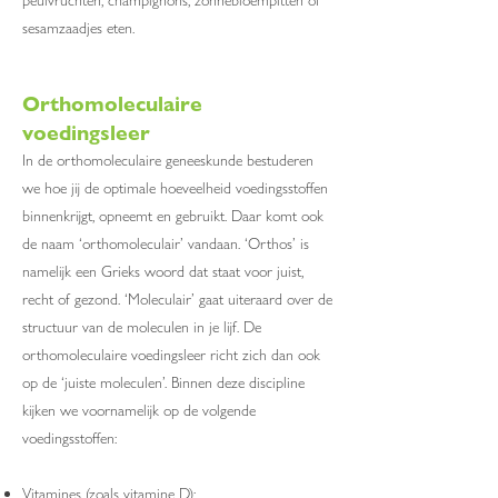
peulvruchten, champignons, zonnebloempitten of
sesamzaadjes eten.
Orthomoleculaire
voedingsleer
In de orthomoleculaire geneeskunde bestuderen
we hoe jij de optimale hoeveelheid voedingsstoffen
binnenkrijgt, opneemt en gebruikt. Daar komt ook
de naam ‘orthomoleculair’ vandaan. ‘Orthos’ is
namelijk een Grieks woord dat staat voor juist,
recht of gezond. ‘Moleculair’ gaat uiteraard over de
structuur van de moleculen in je lijf. De
orthomoleculaire voedingsleer richt zich dan ook
op de ‘juiste moleculen’. Binnen deze discipline
kijken we voornamelijk op de volgende
voedingsstoffen:
Vitamines (zoals vitamine D);