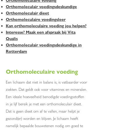
Orthomoleculaire voeding
Orthomoleculair voedingsdeskundige
Orthomoleculair dieet
Orthomoleculaire voedingsleer
Kan orthomoleculaire voeding jou helpen?
Interesse? Maak een afspraak bij Vita
Qualis
Orthomoleculair voedingsdeskundige in
Rotterdam
Orthomoleculaire voeding
Een lichaam dat niet in balans is, is vatbaarder voor
ziekten. Dat geldt ook voor vitamines en mineralen.
Een ideale hoeveelheid benodigde voedingsstoffen
in je lijf bereik je met een orthomoleculair dieet.
Dat is geen dieet om af te vallen, maar helpt je
gezond(er) worden en blijven. Je lichaam heeft
namelijk bepaalde bouwstenen nodig om goed te