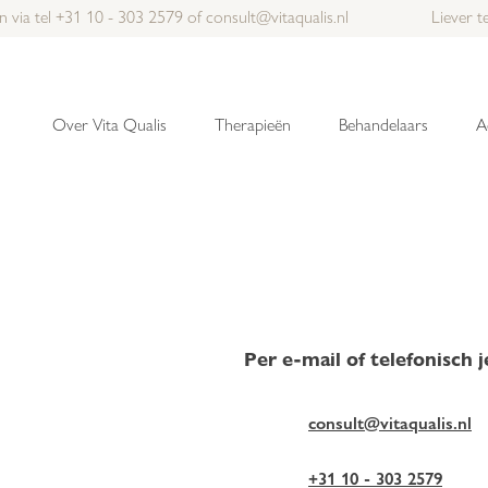
n via tel
+31 10 - 303 2579
of
consult@vitaqualis.nl
Liever 
Over Vita Qualis
Therapieën
Behandelaars
A
Per e-mail of telefonisch 
consult@vitaqualis.nl
+31 10 - 303 2579