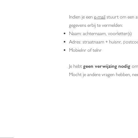
Indien je een
e-
mail
stuurt om een a
gegevens erbij te vermelden:
Naam: achternaam,
oorletter(s)
v
Adres: straatnaam + huisnr,
ostco
p
Mobielnr of
telnr
Je hebt
geen verwijzing
nodig
om 
Mocht je andere vragen hebben, n