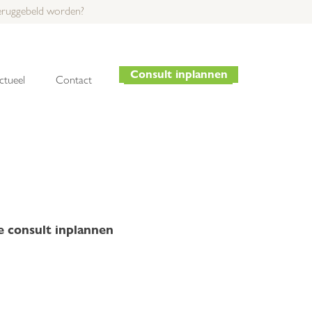
teruggebeld worden?
Consult inplannen
Consult inplannen
ctueel
Contact
je consult inplannen