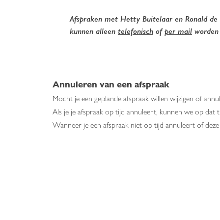
Afspraken
met
Hetty Buitelaar
en
Ronald de
kunnen alleen
telefonisch
of
per mail
worden
Annuleren van een afspraak
Mocht je
een geplande afspraak willen wijzigen of annul
Als je je afspraak op tijd annuleert, kunnen we op dat 
Wanneer je een afspraak niet op tijd annuleert of deze
Heb je vragen of interesse in een co