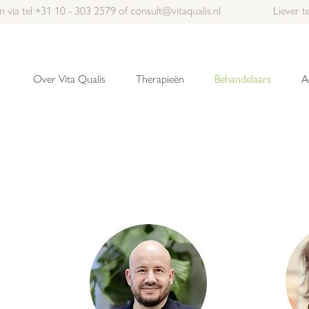
n via tel
+31 10 - 303 2579
of
consult@vitaqualis.nl
Liever 
Over Vita Qualis
Therapieën
Behandelaars
A