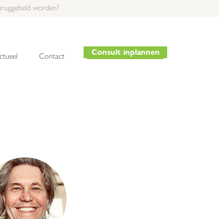
teruggebeld worden?
Consult inplannen
Consult inplannen
ctueel
Contact