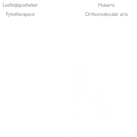
​Leefstijlapotheker
Huisarts
Fytotherapeut
Orthomoleculair arts
Contact
nsult?
Marshallweg 15
3068 JN R
otterdam Ommoord
(gebouw Health and More)
tel:
+31 10 - 303 2579
men wij contact
@vitaqualis.nl
e-mail:
consult