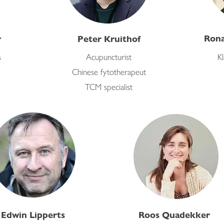
Rona
r
Peter Kruithof
s
Acupuncturist
K
Chinese fytotherapeut
TCM specialist
Edwin Lipperts
Roos Quadekker